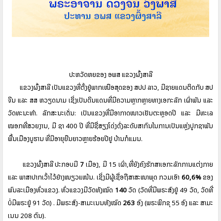
ປະຫວັດຫຍໍ້ຂອງ
ອພສ
ແຂວງຜົ້ງສາລີ
ແຂວງຜົ້ງສາລີ
ເປັນແຂວງທີ່ຕັ້ງຢູ່ພາກເໜືອສຸດຂອງ
ສປປ
ລາວ
,
ມີຊາຍແດນຕິດກັບ
ສປ
ຈີນ
ແລະ
ສສ
ຫວຽດນາມ
ເຊິ່ງເປັນດິນແດນທີ່ມີຄວາມຫຼາກຫຼາຍທາງເອກະລັກ
ເຜົ່າພັນ
ແລະ
ວັດທະນະທຳ
.
ລັກສະນະເດັ່ນ
:
ເປັນແຂວງທີ່ມີອາກາດໜາວເຢັນຕະຫຼອດປີ
ແລະ
ມີທະເລ
ໝອກທີ່ສວຍງານ
,
ມີ
ຊາ
400
ປີ
ທີ່ມີຊື່ສຽງໂດ່ງດັ່ງລະດັບສາກົນໃນການເປັນແຫຼ່ງປູກຊາພັນ
ພື້ນເມືອງບູຮານ
ທີ່ມີອາຍຸຍືນຍາວຫຼາຍຮ້ອຍປີຢູ
ບ້ານກໍແມນ
.
ແຂວງຜົ້ງສາລີ
ປະກອບມີ
7
ເມືອງ
,
ມີ
15
ເຜົ່າ
,
ທີ່ຍັງຄົງຮັກສາເອກະລັກການແຕ່ງກາຍ
ແລະ
ພາສາປາກເວົ້າໄວ້ຢ່າງໜຽວແໜ້ນ
.
ເຊິ່ງມີຜູ້ເຊື່ອຖືສາສະໜາພຸດ
ກວມເອົາ
60,6%
ຂອງ
ພົນລະເມືອງທົ່ວແຂວງ
.
ທົ່ວແຂວງມີວັດທັງໝົດ
140
ວັດ
(
ວັດທີ່ມີພຣະສົງຢູ່
49
ວັດ
,
ວັດທີ່
ບໍ່ມີພຣະຢູ່
91
ວັດ
) .
ມີພຣະສົງ
-
ສາມະເນນທັງໝົດ
263
ອົງ
(
ພຣະພິກຂຸ
55
ອົງ
ແລະ
ສາມະ
ເນນ
208
ຕົນ
).