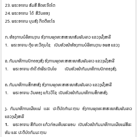
23.
ພຣະອາຈານ
ສົມສີ
ສິດທະຈິດໂຕ
24.
ພຣະອາຈານ
ໂດ້
ສີວັນທອງ
25.
ພຣະອາຈານ
ບຸນສົງ
ກິດຕິທະໂຣ
ກ
.
ຫ້ອງການບໍລິຫານງານ
ອົງການພຸດທະສາສະໜາສັມພັນລາວ
ແຂວງຜົ້ງສາລີ
1.
ພຣະອາຈານ
ຕຸ້ຍ
ທະວີຄຸນໄຊ
ເປັນຫົວໜ້າຫ້ອງການບໍລິຫານງານ
ອພສ
ແຂວງ
ຂ
.
ກັມມາທິການປົກຄອງສົງ
ອົງການພຸດທະສາສະໜາສັມພັນລາວ
ແຂວງຜົ້ງສາລີ
1.
ພຣະອາຈານ
ຄໍາດີ
ຄໍາພິຣະປັນໂຍ
ເປັນຫົວໜ້າກັມມາທິການປົກຄອງສົງ
.
ຄ
.
ກັມມາທິການສຶກສາສົງ
ອົງການພຸດທະສາສະໜາສັມພັນລາວ
ແຂວງຜົ້ງສາລີ
1.
ພຣະອາຈານ
ວັນທອງ
ແກ້ວວີໄຊ
ເປັນຫົວໜ້າກັມມາທິການສຶກສາສົງ
.
ງ
.
ກັມມາທິການເຜີຍເເຜ່
ເເລະ
ປະຕິບັດກໍາມະຖານ
ອົງການພຸດທະສາສະໜາສັມພັນລາວ
ແຂວງຜົ້ງສາລີ
1.
ພຣະອາຈານ
ສີກັນດາ
ແກ້ວກ່ອມທິບພະພອນ
ເປັນຫົວໜ້າກັມມາທິການເຜີຍແຜ່ສິລະ
ທັມ
ແລະ
ປະຕິບັດກັມມະຖານ