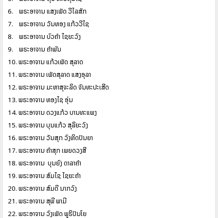
6.
ພຣະອາຈານ
ແສງເພັດ
ວີໄລສັກ
7.
ພຣະອາຈານ
ວັນທອງ
ແກ້ວວີໄຊ
8.
ພຣະອາຈານ
ບົວຄໍາ
ໄຊຍະວົງ
9.
ພຣະອາຈານ
ຄໍາພັນ
10.
ພຣະອາຈານ
ແກ້ວເພັດ
ສຸລາດ
11.
ພຣະອາຈານ
ເພັດສຸລາດ
ແສງອຸລາ
12.
ພຣະອາຈານ
ມະຫາສຸຈະລິດ
ຈັນທະປະເສີດ
13.
ພຣະອາຈານ
ທອງໄຊ
ອຸ່ນ
14.
ພຣະອາຈານ
ດວງແກ້ວ
ບານທະແພງ
15.
ພຣະອາຈານ
ບຸນແກ້ວ
ສຸລິຍະວົງ
16.
ພຣະອາຈານ
ວັນສຸກ
ວົງທິດປັນຍາ
17.
ພຣະອາຈານ
ຄໍາສຸກ
ເພຍດວງສີ
18.
ພຣະອາຈານ
ບຸນຍົງ
ດາລາຄໍາ
19.
ພຣະອາຈານ
ສົມໄຊ
ໄຊຍະຄໍາ
20.
ພຣະອາຈານ
ສົມດີ
ນາກວົງ
21.
ພຣະອາຈານ
ສຸພີ
ພາມີ
22.
ພຣະອາຈານ
ວົງເພັດ
ພູຣິປັນໂຍ