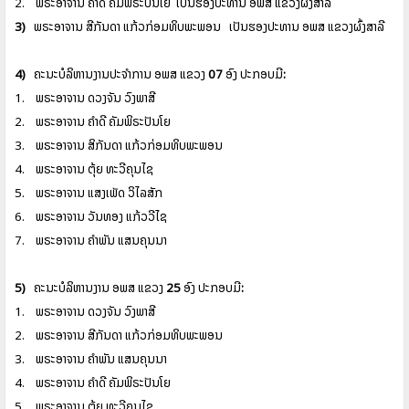
2.
ພຣະອາຈານ
ຄໍາດີ
ຄັມພິຣະປັນໂຍ
ເປັນຮອງປະທານ
ອພສ
ແຂວງຜົ້ງສາລີ
3)
ພຣະອາຈານ
ສີກັນດາ
ແກ້ວກ່ອມທິບພະພອນ
ເປັນຮອງປະທານ
ອພສ
ແຂວງຜົ້ງສາລີ
4)
ຄະນະບໍລິຫານງານປະຈໍາການ
ອພສ
ແຂວງ
07
ອົງ
ປະກອບມີ
:
1.
ພຣະອາຈານ
ດວງຈັນ
ວົງພາສີ
2.
ພຣະອາຈານ
ຄໍາດີ
ຄັມພິຣະປັນໂຍ
3.
ພຣະອາຈານ
ສິກັນດາ
ແກ້ວກ່ອມທິບພະພອນ
4.
ພຣະອາຈານ
ຕຸ້ຍ
ທະວີຄຸນໄຊ
5.
ພຣະອາຈານ
ແສງເພັດ
ວິໄລສັກ
6.
ພຣະອາຈານ
ວັນທອງ
ແກ້ວວີໄຊ
7.
ພຣະອາຈານ
ຄໍາພັນ
ແສນຄຸນນາ
5)
ຄະນະບໍລິຫານງານ
ອພສ
ແຂວງ
25
ອົງ
ປະກອບມີ
:
1.
ພຣະອາຈານ
ດວງຈັນ
ວົງພາສີ
2.
ພຣະອາຈານ
ສີກັນດາ
ແກ້ວກ່ອມທິບພະພອນ
3.
ພຣະອາຈານ
ຄໍາພັນ
ແສນຄຸນນາ
4.
ພຣະອາຈານ
ຄໍາດີ
ຄັມພິຣະປັນໂຍ
5.
ພຣະອາຈານ
ຕຸ້ຍ
ທະວີຄຸນໄຊ