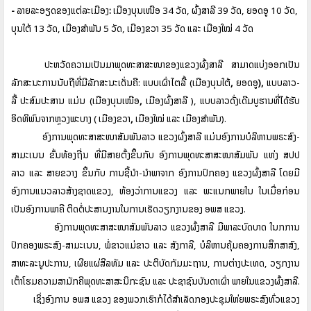
-
ລາຍລະອຽດຂອງແຕ່ລະເມືອງ
:
ເມືອງບຸນເໜືອ
34
ວັດ
,
ຜົ້ງສາລີ
39
ວັດ
,
ຍອດອູ
10
ວັດ
,
ບຸນໃຕ້
13
ວັດ
,
ເມືອງສໍາພັນ
5
ວັດ
,
ເມືອງຂວາ
35
ວັດ
ແລະ
ເມືອງໃໝ່
4
ວັດ
ປະຫວັດຄວາມເປັນມາພຸດທະສາສະໜາຂອງແຂວງຜົ້ງສາລີ
ສາມາດແບ່ງອອກເປັນ
ລັກສະນະການນັບຖືທີ່ມີລັກສະນະເດັ່ນຄື
:
ແບບເຜົ່າໄຕລື້
(
ເມືອງບຸນໃຕ້
,
ຍອດອູ
),
ແບບລາວ
-
ລື້
ປະສົມປະສານ
ແມ່ນ
(
ເມືອງບຸນເໜືອ
,
ເມືອງຜົ້ງສາລີ
),
ແບບລາວດັ່ງເດີມບູຮານທີ່ໄດ້ຮັບ
ອິດທິພົນຈາກຫຼວງພະບາງ
(
ເມືອງຂວາ
,
ເມືອງໃໝ່
ແລະ
ເມືອງສໍາພັນ
).
ອົງການພຸດທະສາສະໜາສັມພັນລາວ
ແຂວງຜົ້ງສາລີ
ແມ່ນອົງການບໍລິຫານພຣະສົງ
-
ສາມະເນນ
ຂັ້ນທ້ອງຖີ່ນ
ທີ່ມີສາຍຕັ້ງຂຶ້ນກັບ
ອົງການພຸດທະສາສະໜາສັມພັນ
ແຫ່ງ
ສປປ
ລາວ
ແລະ
ສາຍຂວາງ
ຂຶ້ນກັບ
ການຊີ້ນໍາ
-
ນໍາພາຈາກ
ອົງການປົກຄອງ
ແຂວງຜົ້ງສາລີ
ໂດຍມີ
ອົງການແນວລາວສ້າງຊາດແຂວງ
,
ຫ້ອງວ່າການແຂວງ
ແລະ
ພະແນກພາຍໃນ
ໃນເມື່ອກ່ອນ
ເປັນອົງການພາຄີ
ຕິດຕໍ່ປະສານງານໃນການເຮັດວຽກງານຂອງ
ອພສ
ແຂວງ
.
ອົງການພຸດທະສາສະໜາສັມພັນລາວ
ແຂວງຜົ້ງສາລີ
ມີພາລະບົດບາດ
ໃນກການ
ປົກຄອງພຣະສົງ
-
ສາມະເນນ
,
ພໍ່ຂາວແມ່ຂາວ
ແລະ
ສັງກາລີ
,
ບໍລິຫານຄຸ້ມຄອງການສຶກສາສົງ
,
ສາທະລະນູປະການ
,
ເຜີຍແຜ່ສີລທັມ
ແລະ
ປະຕິບັດກັມມະຖານ
,
ການຕ່າງປະເທດ
,
ວຽກງານ
ເຕົ້າໂຮມຄວາມສາມັກຄີພຸດທະສາສະນິກະຊົນ
ແລະ
ປະຊາຊົນບັນດາເຜົ່າ
ພາຍໃນແຂວງຜົ້ງສາລີ
.
ເຊິ່ງອົງການ
ອພສ
ແຂວງ
ຂອງພວກເຮົາກໍໄດ້ສໍາເລັດກອງປະຊຸມໃຫ່ຍພຣະສົງທົ່ວແຂວງ