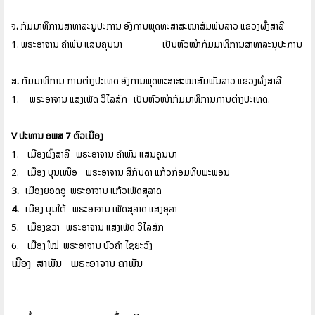
ຈ
.
ກັມມາທິການສາທາລະນູປະການ
ອົງການພຸດທະສາສະໜາສັມພັນລາວ
ແຂວງຜົ້ງສາລີ
1.
ພຣະອາຈານ
ຄໍາພັນ
ແສນຄຸນນາ
ເປັນຫົວໜ້າກັມມາທິການສາທາລະນຸປະການ
ສ
.
ກັມມາທິການ
ການຕ່າງປະເທດ
ອົງການພຸດທະສາສະໜາສັມພັນລາວ
ແຂວງຜົ້ງສາລີ
1.
ພຣະອາຈານ
ແສງເພັດ
ວິໄລສັກ
ເປັນຫົວໜ້າກັມມາທິການການຕ່າງປະເທດ
.
V
ປະທານ
ອພສ
7
ຕົວເມືອງ
1.
ເມືອງຜົ້ງສາລີ
ພຣະອາຈານ
ຄໍາພັນ
ແສນຄູນນາ
2.
ເມືອງ
ບຸນເໜືອ
ພຣະອາຈານ
ສີກັນດາ
ແກ້ວກ່ອມທິບພະພອນ
3.
ເມືອງຍອດອູ
ພຣະອາຈານ
ແກ້ວເພັດສຸລາດ
4.
ເມືອງ
ບຸນໃຕ້
ພຣະອາຈານ
ເພັດສຸລາດ
ແສງອຸລາ
5.
ເມືອງຂວາ
ພຣະອາຈານ
ແສງເພັດ
ວິໄລສັກ
6.
ເມືອງ
ໃໝ່
ພຣະອາຈານ
ບົວຄໍາ
ໄຊຍະວົງ
ເມືອງ
ສໍາພັນ
ພຣະອາຈານ
ຄໍາພັນ