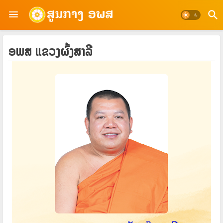
ອພສ ແຂວງຜົ້ງສາລີ