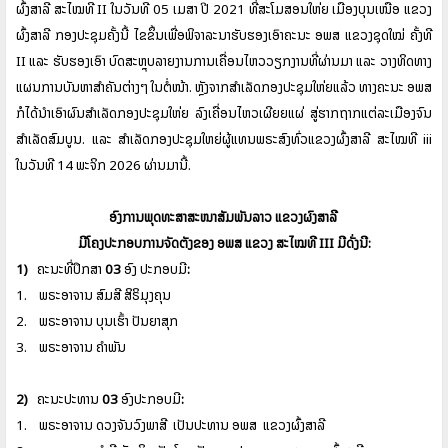
ຜົ້ງສາລີ
ສະໄໝທີ
II
ໃນວັນທີ
05
ເມສາ
ປີ
2021
ທີ່ສະໂມສອນໃຫ່ຍ
ເມືອງບຸນເໜືອ
ແຂວງ
ຜົ້ງສາລີ
ກອງປະຊຸມຄັ້ງນີ້
ໄຂຂຶ້ນເພື່ອພິຈາລະນາຮັບຮອງເອົາຄະນະ
ອພສ
ແຂວງຊຸດໃໝ່
ຄັ້ງທີ
II
ແລະ
ຮັບຮອງເອົາ
ບົດສະຫຼຸບລາຍງານການເຄື່ອນໄຫວວຽກງານທີ່ຜ່ານມາ
ແລະ
ວາງທິດທາງ
ແຜນການບັນຫາສໍາຄັນຕ່າງໆ
ໃນຕໍ່ໜ້າ
.
ຫຼັງຈາກສໍາເລັດກອງປະຊຸມໃຫ່ຍແລ້ວ
ທາງຄະນະ
ອພສ
ກໍໄດ້ນໍາເອົາຜົນສໍາເລັດກອງປະຊຸມໃຫ່ຍ
ລົງເຄື່ອນໄຫວເຜີຍຍແຜ່
ສູ່ຮາກຖາກແຕ່ລະເມືອງຈົນ
ສຳເລັດສົມບູນ
.
ແລະ
ສໍາເລັດກອງປະຊຸມໃຫຍ່ຜູ້ແທນພຣະສົງທົ່ວແຂວງຜົ້ງສາລີ
ສະໄໝທີ
iii
ໃນວັນທີ
14
ພະຈິກ
2026
ຜ່ານມານີ້
.
ອົງການພຸດທະສາສະໜາສັມພັນລາວ
ແຂວງຜົ້ງສາລີ
ມີໂຄງປະກອບການຈັດຕັ້ງຂອງ
ອພສ
ແຂວງ
ສະໄໝທີ
III
ມີດັ່ງນີ້
:
1)
ຄະນະທີ່ປຶກສາ
03
ອົງ
ປະກອບມີ
:
1.
ພຣະອາຈານ
ສົມສີ
ສິຣິມຸງຄຸນ
2.
ພຣະອາຈານ
ບຸນເຮົ້າ
ປັນຍາສຸກ
3.
ພຣະອາຈານ
ຄໍາພັນ
2)
ຄະນະປະທານ
03
ອົງປະກອບມີ
:
1.
ພຣະອາຈານ
ດວງຈັນວົງພາສີ
ເປັນປະທານ
ອພສ
ແຂວງຜົ້ງສາລີ