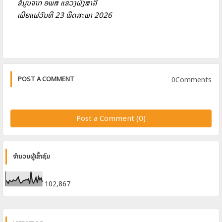
ຂໍ້ມູນຈາກ ອພສ ແຂວງຜົ້ງສາລີ
ເຜີຍແຜ່ວັນທີ 23 ພຶດສະພາ 2026
0Comments
POST A COMMENT
Post a Comment (0)
ຈຳນວນຜູ້ເຂົ້າຊົມ
102,867