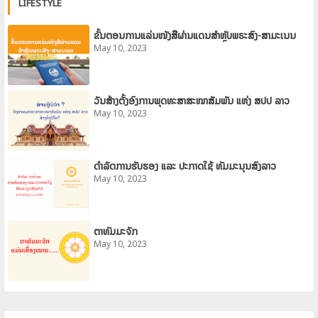
LIFESTYLE
ຂັ້ນຕອນການແລ່ນໜັງສືຜ່ານແດນສຳຫຼັບພຣະສົງ-ສາມະເນນ
May 10, 2023
ວັນສ້າງຕັ້ງອົງການພຸດທະສາສະໜາສັມພັນ ແຫ່ງ ສປປ ລາວ
May 10, 2023
ດຳລັດການຮັບຮອງ ແລະ ປະກາດໃຊ້ ທັມມະນຸນສົງລາວ
May 10, 2023
ຕາທັມມະຈັກ
May 10, 2023