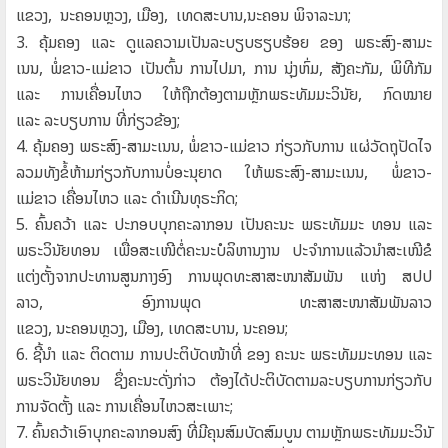
ແຂວງ
,
ນະຄອນຫຼວງ
,
ເມືອງ
,
ເທດສະບານ
,
ນະຄອນ ພິຈາລະນາ
;
3.
ຄຸ້ມຄອງ ແລະ ດູແລຄວາມເປັນລະບຽບຮຽບຮ້ອຍ ຂອງ
ພຣະສົງ-ສາມະ
ເນນ
,
ພໍ່ຂາວ-ແມ່ຂາວ ເປັນຕົ້ນ ການໄປມາ
,
ການ ນຸ່ງຫົ່ມ
,
ສັງຄະກັມ
,
ພິທີກັມ
ແລະ ການເຄື່ອນໄຫວ
ໃຫ້ຖືກຕ້ອງຕາມຫຼັກພຣະທັມມະວິນັຍ
,
ກົດໝາຍ
ແລະ
ລະບຽບການ ທີ່ກ່ຽວຂ້ອງ
;
4.
ຄຸ້ມຄອງ ພຣະສົງ-ສາມະເນນ
,
ພໍ່ຂາວ-ແມ່ຂາວ ກ່ຽວກັບການ
ແຜ່ວັດຖຸປັດໄຈ
ລວມທັງຂໍ້ຫ້າມກ່ຽວກັບການບໍ່ອະນຸຍາດ
ໃຫ້ພຣະສົງ-ສາມະເນນ
,
ພໍ່ຂາວ-
ແມ່ຂາວ ເຄື່ອນໄຫວ ແລະ
ດໍາເນີນທຸຣະກິດ
;
5.
ຄົ້ນຄວ້າ ແລະ ປະກອບບຸກຄະລາກອນ ເປັນຄະນະ ພຣະທັມມະ
ທອນ ແລະ
ພຣະວິນັຍທອນ ເພື່ອສະເໜີຕໍ່ຄະນະບໍລິຫານງານ
ປະຈໍາການແລ້ວນໍາສະເໜີຂໍ
ແຕ່ງຕັ້ງຈາກປະທານສູນກາງອົງ ການພຸດທະສາສະໜາສັມພັນ ແຫ່ງ ສປປ
ລາວ
,
ອົງການພຸດ
ທະສາສະໜາສັມພັນລາວ
ແຂວງ
,
ນະຄອນຫຼວງ
,
ເມືອງ
,
ເທດສະບານ
,
ນະຄອນ
;
6.
ຊີ້ນໍາ ແລະ ຕິດຕາມ ການປະຕິບັດໜ້າທີ່ ຂອງ ຄະນະ
ພຣະທັມມະທອນ ແລະ
ພຣະວິນັຍທອນ ຊຶ່ງຄະນະດັ່ງກ່າວ
ຕ້ອງໄດ້ປະຕິບັດຕາມລະບຽບການກ່ຽວກັບ
ການຈັດຕັ້ງ ແລະ
ການເຄື່ອນໄຫວສະເພາະ
;
7.
ຄົ້ນຄວ້າເອົາບຸກຄະລາກອນສົງ ທີ່ມີຄຸນສົມບັດສົມບູນ
ຕາມຫຼັກພຣະທັມມະວິນັ