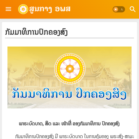
ກັມມາທິການປົກຄອງສົງ
ພາຣະບົດບາດ
,
ສິດ ແລະ ໜ້າທີ່ ຂອງກັມມາທິການ
ປົກຄອງສົງ
ກັມມາທິການປົກຄອງສົງ ມີ ພາຣະບົດບາດ ໃນການຄຸ້ມຄອງ
ພຣະສົງ-ສາມະ