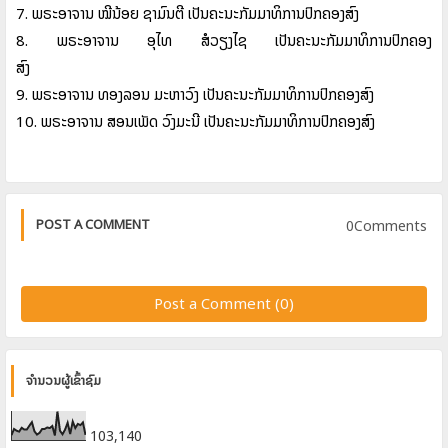
7. ພຣະອາຈານ
ໝີນ້ອຍ
ຊາມົນຕີ
ເປັນຄະນະກັມມາທິການປົກຄອງສົງ
8. ພຣະອາຈານ
ອຸໄທ
ສໍວຽງໄຊ
ເປັນຄະນະກັມມາທິການປົກຄອງ
ສົງ
9. ພຣະອາຈານ
ທອງລອນ
ມະຫາວົງ
ເປັນຄະນະກັມມາທິການປົກຄອງສົງ
10. ພຣະອາຈານ
ສອນເພັດ
ວົງມະນີ
ເປັນຄະນະກັມມາທິການປົກຄອງສົງ
0Comments
POST A COMMENT
Post a Comment (0)
ຈຳນວນຜູ້ເຂົ້າຊົມ
103,140