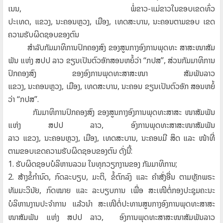
ເນນ
,
ພໍ່ຂາວ-ແມ່ຂາວໃນຂອບເຂດທົ່ວ
ປະເທດ
,
ແຂວງ
,
ນະຄອນຫຼວງ
,
ເມືອງ
,
ເທດສະບານ
,
ນະຄອນຕາມຂອບ ເຂດ
ຄວາມຮັບຜິດຊອບຂອງຕົນ
ສໍາລັບກັມມາທິການປົກຄອງສົງ ຂອງສູນກາງອົງການພຸດທະ
ສາສະໜາສັມ
ພັນ ແຫ່ງ ສປປ ລາວ ຂຽນເປັນຕົວອັກສອນຫຍໍ້ວ່າ
“
ກປສ
”,
ສ່ວນກັມມາທິການ
ປົກຄອງສົງ ຂອງອົງການພຸດທະສາສະໜາ
ສັມພັນລາວ
ແຂວງ
,
ນະຄອນຫຼວງ
,
ເມືອງ
,
ເທດສະບານ
,
ນະຄອນ
ຂຽນເປັນຕົວອັກ ສອນຫຍໍ້
ວ່າ
“
ກປສ
”.
ກັມມາທິການປົກຄອງສົງ ຂອງສູນກາງອົງການພຸດທະສາສະ
ໜາສັມພັນ
ແຫ່ງ ສປປ ລາວ
,
ອົງການພຸດທະສາສະໜາສັມພັນ
ລາວ
ແຂວງ
,
ນະຄອນຫຼວງ
,
ເມືອງ
,
ເທດສະບານ
,
ນະຄອນມີ ສິດ ແລະ
ໜ້າທີ່
ຕາມຂອບເຂດຄວາມຮັບຜິດຊອບຂອງຕົນ ດັ່ງນີ້:
1.
ຮັບຜິດຊອບບໍລິຫານລວມ ໃນທຸກວຽກງານຂອງ
ກັມມາທິການ
;
2.
ສ້າງຂໍ້ກໍານົດ
,
ກົດລະບຽບ
,
ມະຕິ
,
ຂໍ້ຕົກລົງ ແລະ ຄໍາສັ່ງອື່ນ
ຕາມຫຼັກພຣະ
ທັມມະວິນັຍ
,
ກົດໝາຍ ແລະ ລະບຽບການ ເພື່ອ
ສະເໜີຕໍ່ກອງປະຊຸມຄະນະ
ບໍລິຫານງານປະຈໍາການ ແລ້ວນໍາ
ສະເໜີຕໍ່ປະທານສູນກາງອົງການພຸດທະສາສະ
ໜາສັມພັນ ແຫ່ງ
ສປປ ລາວ
,
ອົງການພຸດທະສາສະໜາສັມພັນລາວ