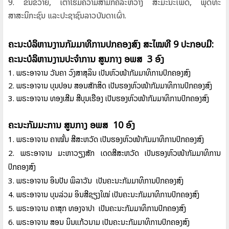
9.
ຂົນຂວາຍ
,
ເຕົ້າໂຮມຄວາມສາມັກຄີລະຫວ່າງ ສະມະນະເພດ
,
ພຸດທະ
ສາສະນິກະຊົນ ແລະປະຊາຊົນລາວບັນດາເຜົ່າ.
ຄະນະບໍລິຫານງານກັມມາທິການປົກຄອງສົງ
ສະໄໝທີ 9 ປະກອບມີ:
ຄະນະບໍລິຫານງານປະຈຳການ ສູນກາງ ອພສ 3 ອົງ
1. ພຣະອາຈານ ວັນຄໍາ ວົງສາສຸລິນ ເປັນຫົວໜ້າກັມມາທິການປົກຄອງສົງ
2. ພຣະອາຈານ ບຸນປອນ ສອນສັກສິດ ເປັນຮອງຫົວໜ້າກັມມາ
ທິການປົກຄອງສົງ
3. ພຣະອາຈານ ທອງເສີມ ສີບຸນເຮືອງ ເປັນຮອງຫົວໜ້າກັມມາ
ທິການປົກຄອງສົງ
ຄະນະກັມມະການ ສູນກາງ ອພສ 10 ອົງ
1. ພຣະອາຈານ
ຄໍາໝັ້ນ
ສີສະຫວັດ
ເປັນຮອງຫົວໜ້າກັມມາ
ທິການປົກຄອງສົງ
2. ພຣະອາຈານ
ມະຫາວຽງສັກ
ເດດສີສະຫວັດ
ເປັນຮອງຫົວໜ້າກັມມາ
ທິການ
ປົກຄອງສົງ
3. ພຣະອາຈານ
ອິນປັນ
ພິລາວັນ
ເປັນຄະນະກັມມາທິການປົກຄອງສົງ
4. ພຣະອາຈານ
ບຸນລ່ວມ
ອິນສີຊຽງໃໝ່
ເປັນຄະນະກັມມາທິການປົກຄອງສົງ
5. ພຣະອາຈານ
ຄຳສຸກ
ທອງຈຳປາ
ເປັນຄະນະກັມມາທິການປົກຄອງສົງ
6. ພຣະອາຈານ
ສອນ
ນິນແກ້ວນາມ
ເປັນຄະນະກັມມາທິການປົກຄອງສົງ