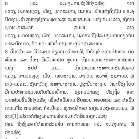
ຍ ແລະ ລະບຽບການສົງທີ່ກ່ຽວຂ້ອງ
ຈາກ
ແຂວງ
,
ນະຄອນຫຼວງ
,
ເມືອງ
,
ເທດສະບານ
,
ນະຄອນ
ເພື່ອແຕ່ງຕັ້ງເປັນ ພຣະອຸ
ປັດຊາປະຈໍາ ສູນກາງອົງການພຸດທະສາ
ສະໜາສັມພັນ ແຫ່ງ ສປປ ລາວ
,
ອົງການ
ພຸດທະສາສະໜາ
ສັມພັນ ລາວ
ແຂວງ
,
ນະຄອນຫຼວງ
,
ເມືອງ
,
ເທດສະບານ
,
ນະຄອນ ຊຶ່ງມີລະບຽບການກ່ຽວກັບ
ພາຣະບົດບາດ
,
ສິດ ແລະ
ໜ້າທີ່ ຂອງພຣະອຸປັດຊາ ສະເພາະ
;
8.
ຄົ້ນຄວ້າ ແລະ ພິຈາລະນາ ກ່ຽວກັບ ຄໍາສະເໜີ
,
ຄໍາຮ້ອງຂໍ
ຄວາມເປັນທັມ
,
ບັດ
ສົນເທ ແລະ ອື່ນໆ ທີ່ພົວພັນກັບ ສູນກາງ
ອົງການພຸດທະສາສະໜາສັມພັນ
ແຫ່ງ ສປປ ລາວ
,
ອົງການພຸດທະສາສະໜາສັມພັນລາວ
ແຂວງ
,
ນະຄອນຫຼວງ
,
ເມືອງ
,
ເທດສະບານ
,
ນະຄອນ
,
ພຣະສົງ-ສາມະເນນ
,
ພໍ່
ຂາວ-ແມ່ຂາວ
,
ສັງຄະວັດຖຸ
,
ສາສະນະສະຖານ
,
ປູຊະນີຍະສະຖານ
,
ທໍຣະນີສົງ
ໂດຍ
ມີການປະສານສົມທົບກັບກັມມາທິການ
,
ອົງການປົກຄອງ
ທ້ອງຖິ່ນ ແລະ
ພາກສ່ວນອື່ນທີ່ກ່ຽວຂ້ອງ ເພື່ອດໍາເນີນການ
ສືບສວນ
,
ສອບສວນ ແລະ ດໍາເນີນ
ການແກ້ໄຂ ຕາມແຕ່ລະ
ກໍລະນີແລະ ທຸກອະທິກອນ ຂອງພຣະສົງ-ສາມະເນນ
,
ພໍ່
ຂາວ[1]ແມ່ຂາວກໍຕ້ອງຜ່ານການພິຈາລະນາຕັດສິນຂອງຄະນະສົງ
ກ່ອນ ຈຶ່ງສົ່ງມອບໃຫ້ພາກສ່ວນອື່ນ ຕາມກົດໝາຍ ແລະ
ລະບຽບການ ທີ່
ກ່ຽວຂ້ອງ
;