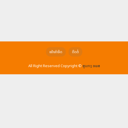
ໜ້າທຳອິດ
ຕິດຕໍ່
All Right Reserved Copyright ©
ສູນກາງ ອພສ