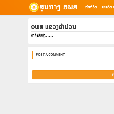
ໜ້າທຳອິດ
ປະຫວັດ
ອພສ ແຂວງຄຳມ່ວນ
ກຳລັງປັບປຸງ..........
POST A COMMENT
P