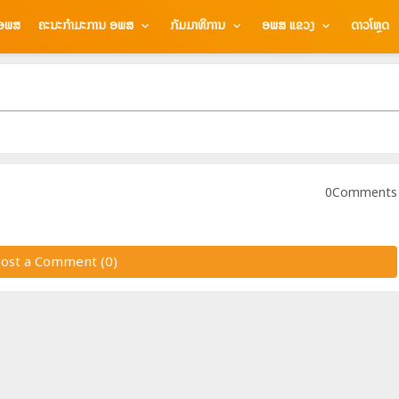
 ອພສ
ຄະນະກຳມະການ ອພສ
ກັມມາທິການ
ອພສ ແຂວງ
ດາວໂຫຼດ
0Comments
ost a Comment (0)